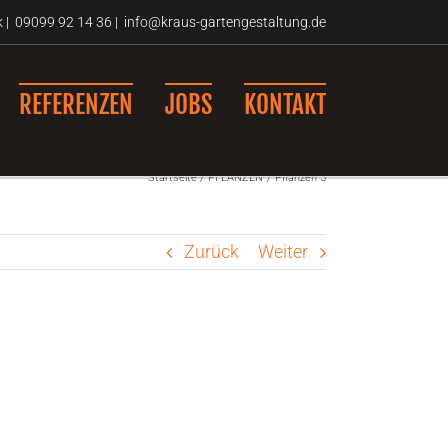
k
|
09099 92 14 36 |
info@kraus-gartengestaltung.de
REFERENZEN
JOBS
KONTAKT
Startseite
PFLANZEN
Pflanzen 5
Zurück
Weiter