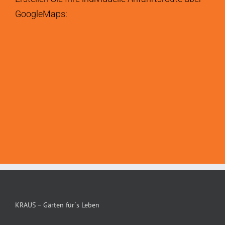
GoogleMaps:
KRAUS – Gärten für´s Leben