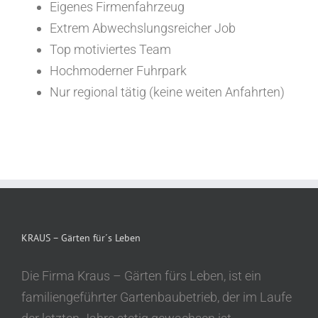
Eigenes Firmenfahrzeug
Extrem Abwechslungsreicher Job
Top motiviertes Team
Hochmoderner Fuhrpark
Nur regional tätig (keine weiten Anfahrten)
KRAUS – Gärten für´s Leben
Die Firma Kraus – Gärten fürs Leben, ist ein
familiengeführter Gartenbaubetrieb, der im Laufe