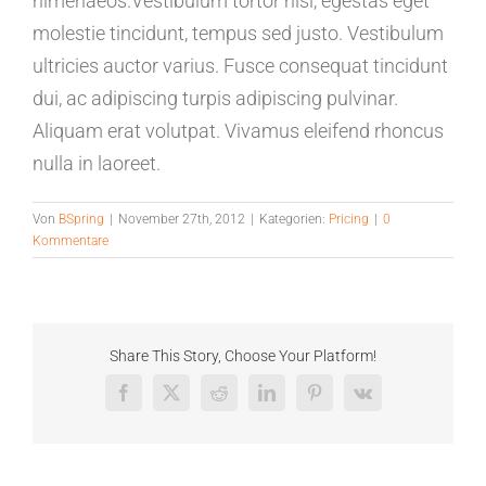
himenaeos.Vestibulum tortor nisi, egestas eget
molestie tincidunt, tempus sed justo. Vestibulum
ultricies auctor varius. Fusce consequat tincidunt
dui, ac adipiscing turpis adipiscing pulvinar.
Aliquam erat volutpat. Vivamus eleifend rhoncus
nulla in laoreet.
Von
BSpring
|
November 27th, 2012
|
Kategorien:
Pricing
|
0
Kommentare
Share This Story, Choose Your Platform!
Facebook
X
Reddit
LinkedIn
Pinterest
Vk