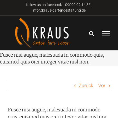
Zum
follow us on facebook
|
09099 92 14 36 |
info@kraus-gartengestaltung.de
Inhalt
springen
Fusce nisi augue, malesuada in commodo quis,
euismod quis orci integer vitae nisl non.
Zurück
Vor
Fusce nisi augue, malesuada in commodo
quis, euismod quis orci integer vitae nisl non.