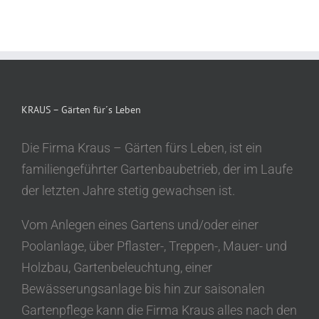
KRAUS – Gärten für´s Leben
Die Firma Kraus – Gärten fürs Leben, ist ein
familiengeführter Gartenbaubetrieb, der im Laufe
der letzten Jahre stetig gewachsen ist.
Vom Anlegen eines Gartens und/oder einer
Poolanlage, über Pflaster-, Treppen-, Mauer- und
Holzbau, Gartenbeleuchtung, einer
Bewässerungsanlage bis hin zur saisonalen
Gartenpflege kann die Firma Kraus alles nach den