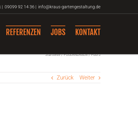
k
|
09099 92 14 36 |
info@kraus-gartengestaltung.de
REFERENZEN
JOBS
KONTAKT
Startseite
POOLANLAGEN
Pool 3
Zurück
Weiter