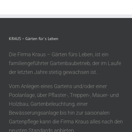
KRAUS – Gärten für´s Leben
Die Firma Kraus – Gärten fürs Leben, ist ein
familiengeführter Gartenbaubetrieb, der im Laufe
der letzten Jahre stetig gewachsen ist.
Vom Anlegen eines Gartens und/oder einer
Poolanlage, über Pflaster-, Treppen-, Mauer- und
Holzbau, Gartenbeleuchtung, einer
Bewässerungsanlage bis hin zur saisonalen
Gartenpflege kann die Firma Kraus alles nach den
neusten Standards anbieten.